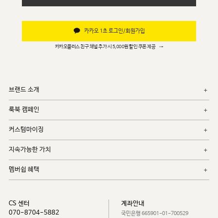
카카오 1초 로그인/회원가입
카카오플러스 친구 채널 추가 시 5,000원 할인 쿠폰 제공
→
브랜드 소개
룩북 캠페인
커스텀마이징
지속가능한 가치
멤버쉽 혜택
CS 센터
계좌안내
070-8704-5882
국민은행 665901-01-700529