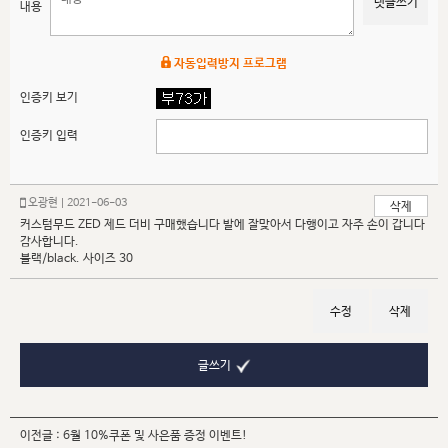
댓글쓰기
내용
자동입력방지 프로그램
인증키 보기
인증키 입력
오광현 | 2021-06-03
삭제
커스텀무드 ZED 제드 더비 구매했습니다 발에 잘맞아서 다행이고 자주 손이 갑니다
감사합니다.
블랙/black. 사이즈 30
수정
삭제
글쓰기
이전글 :
6월 10%쿠폰 및 사은품 증정 이벤트!