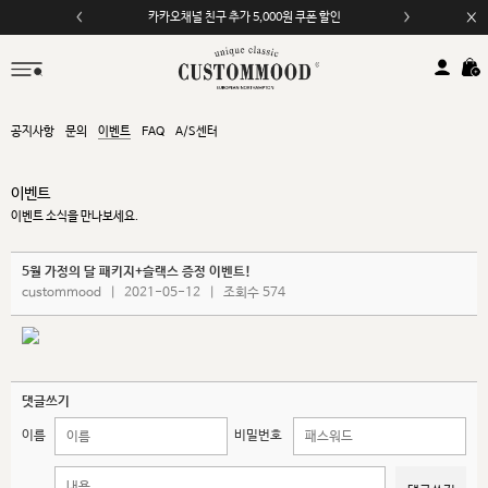
카카오채널 친구 추가 5,000원 쿠폰 할인
공지사항
문의
이벤트
FAQ
A/S센터
이벤트
이벤트 소식을 만나보세요.
5월 가정의 달 패키지+슬랙스 증정 이벤트!
custommood
|
2021-05-12
|
조회수 574
댓글쓰기
이름
비밀번호