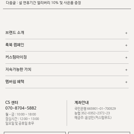
다음글 :
설 연휴기간 얼리버리 10% 및 사은품 증정
브랜드 소개
룩북 캠페인
커스텀마이징
지속가능한 가치
멤버쉽 혜택
CS 센터
계좌안내
070-8704-5882
국민은행 665901-01-700529
농협 352-0352-2372-23
월 - 금 : 10:00 ~ 18:00
예금주: 윤성민(커스텀무드)
점심시간 : 12:00 ~ 13:00
일요일 및 공휴일 휴무