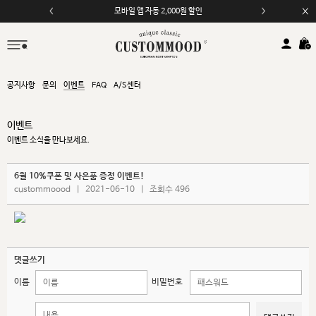
모바일 앱 자동 2,000원 할인
공지사항
문의
이벤트
FAQ
A/S센터
이벤트
이벤트 소식을 만나보세요.
6월 10%쿠폰 및 사은품 증정 이벤트!
custommoood
|
2021-06-10
|
조회수 496
댓글쓰기
이름
비밀번호