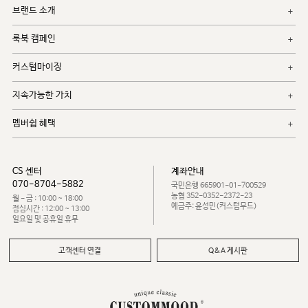
브랜드 소개
룩북 캠페인
커스텀마이징
지속가능한 가치
멤버쉽 혜택
CS 센터
계좌안내
070-8704-5882
국민은행 665901-01-700529
농협 352-0352-2372-23
월 - 금 : 10:00 ~ 18:00
예금주: 윤성민(커스텀무드)
점심시간 : 12:00 ~ 13:00
일요일 및 공휴일 휴무
고객센터 연결
Q&A 게시판