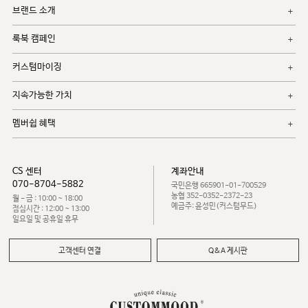
브랜드 소개
룩북 캠페인
커스텀마이징
지속가능한 가치
멤버쉽 혜택
CS 센터
계좌안내
070-8704-5882
국민은행 665901-01-700529
농협 352-0352-2372-23
월 - 금 : 10:00 ~ 18:00
예금주: 윤성민(커스텀무드)
점심시간 : 12:00 ~ 13:00
일요일 및 공휴일 휴무
고객센터 연결
Q&A 게시판