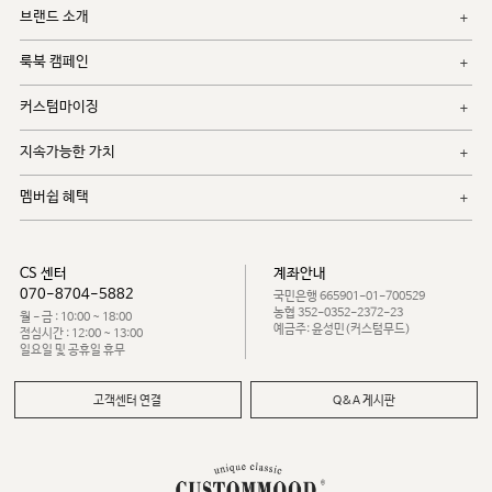
브랜드 소개
룩북 캠페인
커스텀마이징
지속가능한 가치
멤버쉽 혜택
CS 센터
계좌안내
070-8704-5882
국민은행 665901-01-700529
농협 352-0352-2372-23
월 - 금 : 10:00 ~ 18:00
예금주: 윤성민(커스텀무드)
점심시간 : 12:00 ~ 13:00
일요일 및 공휴일 휴무
고객센터 연결
Q&A 게시판