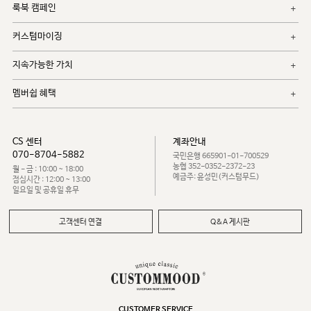
룩북 캠페인
커스텀마이징
지속가능한 가치
멤버쉽 혜택
CS 센터
계좌안내
070-8704-5882
국민은행 665901-01-700529
농협 352-0352-2372-23
월 - 금 : 10:00 ~ 18:00
예금주: 윤성민(커스텀무드)
점심시간 : 12:00 ~ 13:00
일요일 및 공휴일 휴무
고객센터 연결
Q&A 게시판
CUSTOMER SERVICE