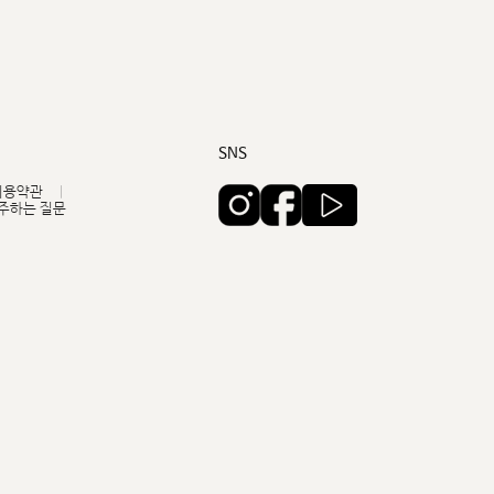
커스텀무드
카카오톡 24시간 문의
SNS
이용약관
주하는 질문
sat,sun,holiday off