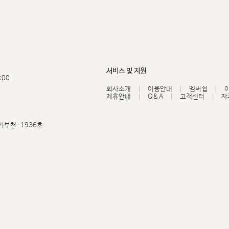
서비스 및 지원
:00
회사소개
이용안내
멤버쉽
제휴안내
Q&A
고객센터
자
기부천-1936호