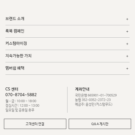
브랜드 소개
룩북 캠페인
커스텀마이징
지속가능한 가치
멤버쉽 혜택
CS 센터
계좌안내
070-8704-5882
국민은행 665901-01-700529
농협 352-0352-2372-23
월 - 금 : 10:00 ~ 18:00
예금주: 윤성민(커스텀무드)
점심시간 : 12:00 ~ 13:00
일요일 및 공휴일 휴무
고객센터 연결
Q&A 게시판