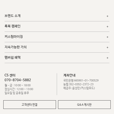
브랜드 소개
룩북 캠페인
커스텀마이징
지속가능한 가치
멤버쉽 혜택
CS 센터
계좌안내
070-8704-5882
국민은행 665901-01-700529
농협 352-0352-2372-23
월 - 금 : 10:00 ~ 18:00
예금주: 윤성민(커스텀무드)
점심시간 : 12:00 ~ 13:00
일요일 및 공휴일 휴무
고객센터 연결
Q&A 게시판