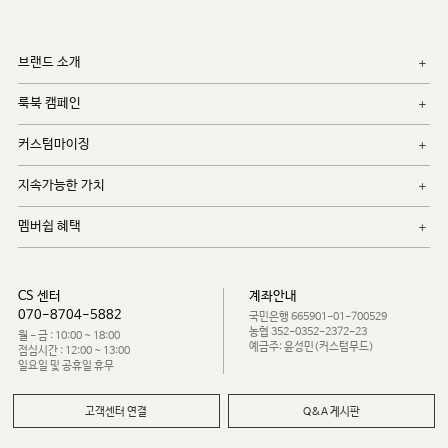
브랜드 소개
룩북 캠페인
커스텀마이징
지속가능한 가치
멤버쉽 혜택
CS 센터
계좌안내
070-8704-5882
국민은행 665901-01-700529
농협 352-0352-2372-23
월 - 금 : 10:00 ~ 18:00
예금주: 윤성민(커스텀무드)
점심시간 : 12:00 ~ 13:00
일요일 및 공휴일 휴무
고객센터 연결
Q&A 게시판