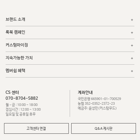
브랜드 소개
룩북 캠페인
커스텀마이징
지속가능한 가치
멤버쉽 혜택
CS 센터
계좌안내
070-8704-5882
국민은행 665901-01-700529
농협 352-0352-2372-23
월 - 금 : 10:00 ~ 18:00
예금주: 윤성민(커스텀무드)
점심시간 : 12:00 ~ 13:00
일요일 및 공휴일 휴무
고객센터 연결
Q&A 게시판