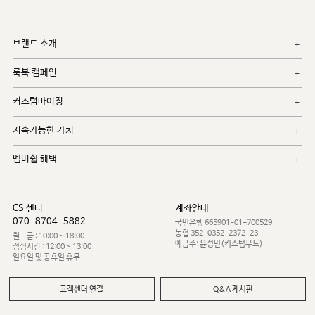
브랜드 소개
룩북 캠페인
커스텀마이징
지속가능한 가치
멤버쉽 혜택
CS 센터
계좌안내
070-8704-5882
국민은행 665901-01-700529
농협 352-0352-2372-23
월 - 금 : 10:00 ~ 18:00
예금주: 윤성민(커스텀무드)
점심시간 : 12:00 ~ 13:00
일요일 및 공휴일 휴무
고객센터 연결
Q&A 게시판