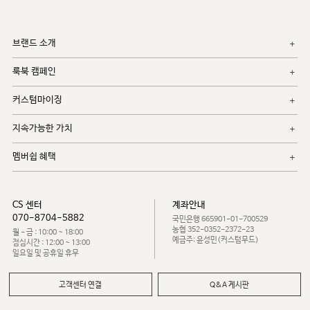
브랜드 소개
룩북 캠페인
커스텀마이징
지속가능한 가치
멤버쉽 혜택
CS 센터
계좌안내
070-8704-5882
국민은행 665901-01-700529
농협 352-0352-2372-23
월 - 금 : 10:00 ~ 18:00
예금주: 윤성민(커스텀무드)
점심시간 : 12:00 ~ 13:00
일요일 및 공휴일 휴무
고객센터 연결
Q&A 게시판