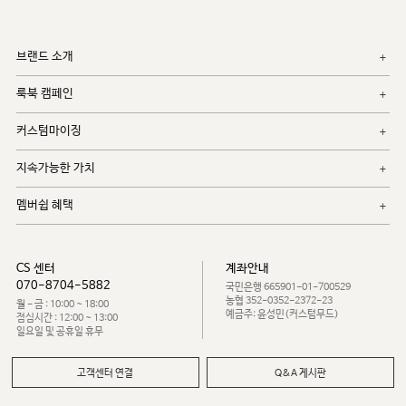
브랜드 소개
룩북 캠페인
커스텀마이징
지속가능한 가치
멤버쉽 혜택
CS 센터
계좌안내
070-8704-5882
국민은행 665901-01-700529
농협 352-0352-2372-23
월 - 금 : 10:00 ~ 18:00
예금주: 윤성민(커스텀무드)
점심시간 : 12:00 ~ 13:00
일요일 및 공휴일 휴무
고객센터 연결
Q&A 게시판