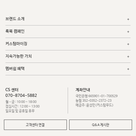
브랜드 소개
룩북 캠페인
커스텀마이징
지속가능한 가치
멤버쉽 혜택
CS 센터
계좌안내
070-8704-5882
국민은행 665901-01-700529
농협 352-0352-2372-23
월 - 금 : 10:00 ~ 18:00
예금주: 윤성민(커스텀무드)
점심시간 : 12:00 ~ 13:00
일요일 및 공휴일 휴무
고객센터 연결
Q&A 게시판