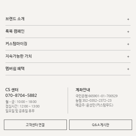
브랜드 소개
룩북 캠페인
커스텀마이징
지속가능한 가치
멤버쉽 혜택
CS 센터
계좌안내
070-8704-5882
국민은행 665901-01-700529
농협 352-0352-2372-23
월 - 금 : 10:00 ~ 18:00
예금주: 윤성민(커스텀무드)
점심시간 : 12:00 ~ 13:00
일요일 및 공휴일 휴무
고객센터 연결
Q&A 게시판