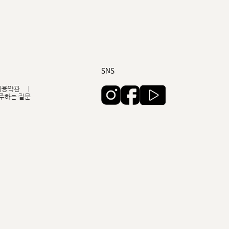
커스텀무드
카카오톡 24시간 문의
SNS
이용약관
주하는 질문
sat,sun,holiday off