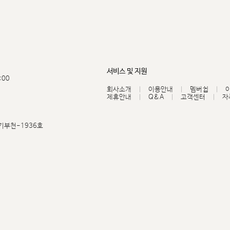
서비스 및 지원
:00
회사소개
이용안내
멤버쉽
제휴안내
Q&A
고객센터
자
기부천-1936호