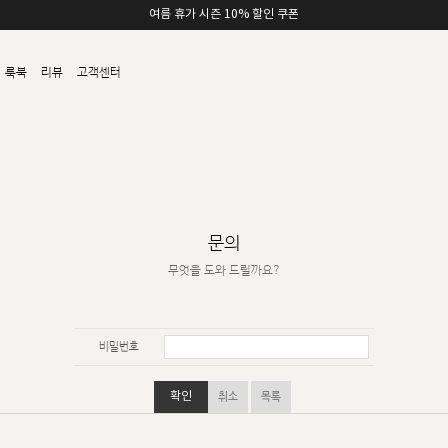
여름 휴가 시즌 10% 할인 쿠폰
룩북
리뷰
고객센터
문의
무엇을 도와 드릴까요?
비밀번호
확인
취소
목록