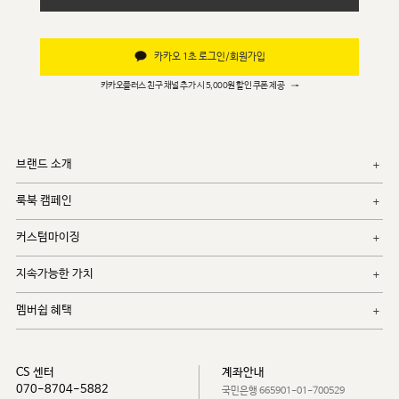
카카오 1초 로그인/회원가입
카카오플러스 친구 채널 추가 시 5,000원 할인 쿠폰 제공
→
브랜드 소개
룩북 캠페인
커스텀마이징
지속가능한 가치
멤버쉽 혜택
CS 센터
계좌안내
070-8704-5882
국민은행 665901-01-700529