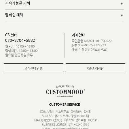
지속가능한 가치
멤버쉽 혜택
CS 센터
계좌안내
070-8704-5882
국민은행 665901-01-700529
농협 352-0352-2372-23
월 - 금 : 10:00 ~ 18:00
예금주: 윤성민(커스텀무드)
점심시간 : 12:00 ~ 13:00
일요일 및 공휴일 휴무
고객센터 연결
Q&A 게시판
CUSTOMER SERVICE
COMPANY
커스텀무드
OWNER
윤성민
ADRESS
경기도 부천시 장말로 260 3층
MAIL ORDER LICENSE
제2020-경기부천-1936호
BUSINESS LICENSE
271-02-01565
EMAIL
custommood@naver.com