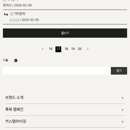
곽치수
| 2026-02-05
기타문의
| 2026-02-05
글쓰기
16
17
18
19
20
찾기
브랜드 소개
룩북 캠페인
커스텀마이징