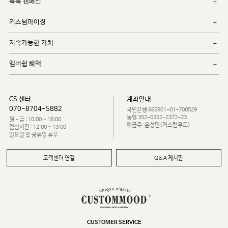
룩북 캠페인
커스텀마이징
지속가능한 가치
멤버쉽 혜택
CS 센터
계좌안내
070-8704-5882
국민은행 665901-01-700529
농협 352-0352-2372-23
월 - 금 : 10:00 ~ 18:00
예금주: 윤성민(커스텀무드)
점심시간 : 12:00 ~ 13:00
일요일 및 공휴일 휴무
고객센터 연결
Q&A 게시판
CUSTOMER SERVICE