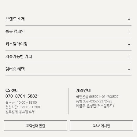
브랜드 소개
룩북 캠페인
커스텀마이징
지속가능한 가치
멤버쉽 혜택
CS 센터
계좌안내
070-8704-5882
국민은행 665901-01-700529
농협 352-0352-2372-23
월 - 금 : 10:00 ~ 18:00
예금주: 윤성민(커스텀무드)
점심시간 : 12:00 ~ 13:00
일요일 및 공휴일 휴무
고객센터 연결
Q&A 게시판