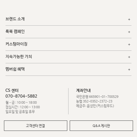
브랜드 소개
룩북 캠페인
커스텀마이징
지속가능한 가치
멤버쉽 혜택
CS 센터
계좌안내
070-8704-5882
국민은행 665901-01-700529
농협 352-0352-2372-23
월 - 금 : 10:00 ~ 18:00
예금주: 윤성민(커스텀무드)
점심시간 : 12:00 ~ 13:00
일요일 및 공휴일 휴무
고객센터 연결
Q&A 게시판