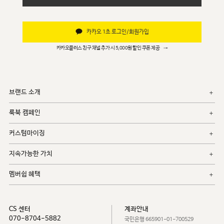
카카오 1초 로그인/회원가입
카카오플러스 친구 채널 추가 시 5,000원 할인 쿠폰 제공
→
브랜드 소개
룩북 캠페인
커스텀마이징
지속가능한 가치
멤버쉽 혜택
CS 센터
계좌안내
070-8704-5882
국민은행 665901-01-700529