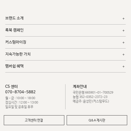
브랜드 소개
룩북 캠페인
커스텀마이징
지속가능한 가치
멤버쉽 혜택
CS 센터
계좌안내
070-8704-5882
국민은행 665901-01-700529
농협 352-0352-2372-23
월 - 금 : 10:00 ~ 18:00
예금주: 윤성민(커스텀무드)
점심시간 : 12:00 ~ 13:00
일요일 및 공휴일 휴무
고객센터 연결
Q&A 게시판