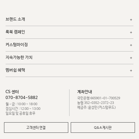
브랜드 소개
룩북 캠페인
커스텀마이징
지속가능한 가치
멤버쉽 혜택
CS 센터
계좌안내
070-8704-5882
국민은행 665901-01-700529
농협 352-0352-2372-23
월 - 금 : 10:00 ~ 18:00
예금주: 윤성민(커스텀무드)
점심시간 : 12:00 ~ 13:00
일요일 및 공휴일 휴무
고객센터 연결
Q&A 게시판