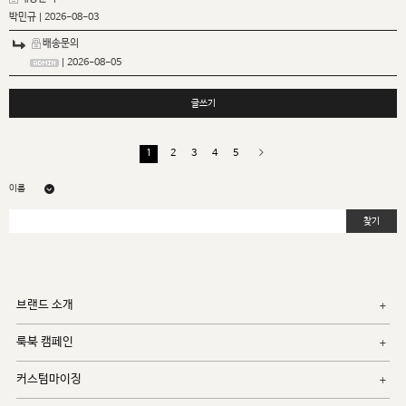
박민규
| 2026-08-03
배송문의
| 2026-08-05
글쓰기
1
2
3
4
5
찾기
브랜드 소개
룩북 캠페인
커스텀마이징