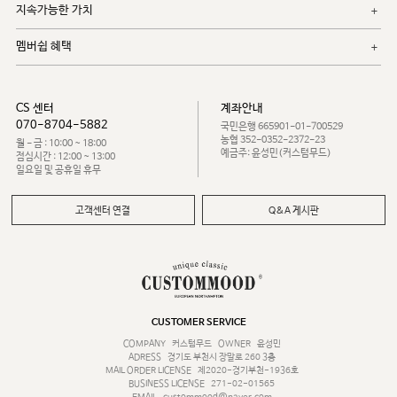
지속가능한 가치
멤버쉽 혜택
CS 센터
계좌안내
070-8704-5882
국민은행 665901-01-700529
농협 352-0352-2372-23
월 - 금 : 10:00 ~ 18:00
예금주: 윤성민(커스텀무드)
점심시간 : 12:00 ~ 13:00
일요일 및 공휴일 휴무
고객센터 연결
Q&A 게시판
CUSTOMER SERVICE
COMPANY
커스텀무드
OWNER
윤성민
ADRESS
경기도 부천시 장말로 260 3층
MAIL ORDER LICENSE
제2020-경기부천-1936호
BUSINESS LICENSE
271-02-01565
EMAIL
custommood@naver.com