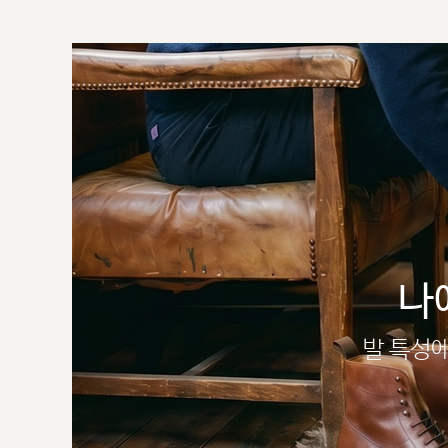
나
발 특성에