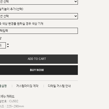
솔키높이 추가(선택)
죽 색상 변경을 원하실 경우 색상 기재
량
ADD TO CART
BUY NOW
품설명
커스텀마이징 제작
디테일 커스텀 안내
트 : 003
치수 가이드
번호 : CU502
즈 : 225~290mm