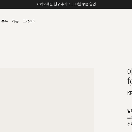
여름 휴가 시즌 10% 할인 쿠폰
룩북
리뷰
고객센터
f
K
발
스
성