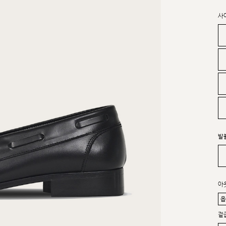
사
발
아
겉