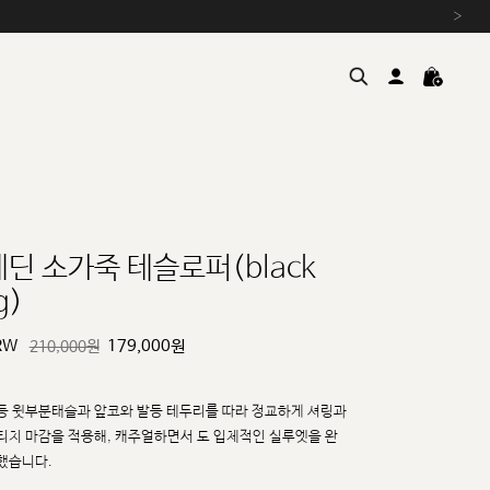
›
에딘 소가죽 테슬로퍼(black
g)
여름을 위한 특별한 혜택, 10% 
원부자재 상승에 따른 가격 조
RW
179,000
원
210,000원
설 연휴 배송 안내 및 쿠폰 혜택
추석 연휴 최대 10% 할인 쿠
등 윗부분태슬과 앞코와 발등 테두리를 따라 정교하게 셔링과
티치 마감을 적용해, 캐주얼하면서
도 입체적인 실루엣을 완
했습니다.