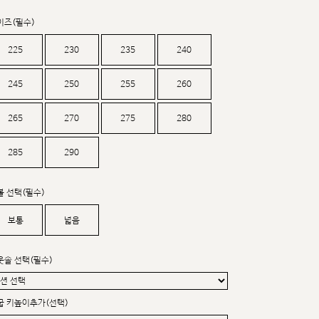
커스텀무드
카카오톡 24시간 문의
이즈(필수)
225
230
235
240
245
250
255
260
265
270
275
280
285
290
볼 선택(필수)
보통
넓음
웃솔 선택(필수)
굽 키높이추가(선택)
sat,sun,holiday off