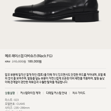
메르 레이스업 더비슈즈(Black FG)
240,000원
189,000
원
KRW
앞코 부분에 일직선 절개 라인(캡토)을 더해 격식 있으면서도 단정한 무드를 자아내며, 포멀 룩
의 정석
을 보여주며, 발등을 덮는 부분이 자연스럽게 오픈된 더비 패턴을 적용하여, 발등 높낮
이에 관계없이
편안한 착화감과 수월한 탈착을 제공합니다.
상품설명
커스텀마이징 제작
디테일 커스텀 안내
치수 가이드
라스트 : 023
모델번호 : CU645
사이즈 : 235~290mm