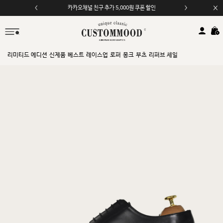
모바일 앱 자동 2,000원 할인
리미티드 에디션
신제품
베스트
레이스업
로퍼
몽크
부츠
리퍼브 세일