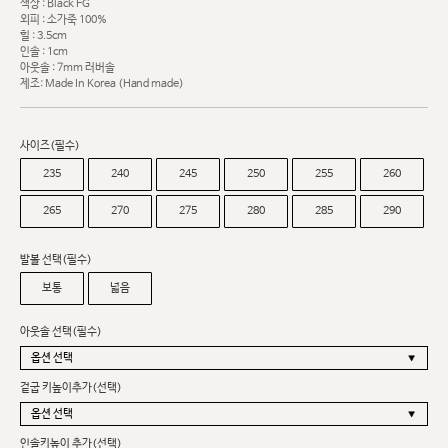
색상 : Black FG
외피 : 소가죽 100%
힐 : 3.5cm
인솔 : 1cm
아웃솔 : 7mm 러버솔
제조: Made In Korea (Hand made)
사이즈(필수)
235
240
245
250
255
260
265
270
275
280
285
290
발볼 선택(필수)
보통
넓음
아웃솔 선택(필수)
겉굽 키높이추가(선택)
인솔키높이 추가(선택)