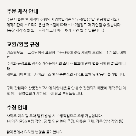
주문 제작 안내
주문서 확인 후 제작이 진행되며 영업일기준 약 7~9일(주말 및 공휴일 제외)
제작기간이 소요되며 옵션 커스텀에 따라 +1~2일정도 더 지연될 수 있습니다.
(공장 제작 상황 또는 자재 입고에 따라 추가 지연 될 수 있습니다.)
교환/환불 규정
커스텀무드는 고객님께서 요청한 주문사항에 맞춰 제작이 투입되는 1:1 오더메이
드
수제화 공정으로 전자상거래등에서의 소비자 보호에 관한 법률 시행령 21조에 따
라
개인오더이후에는 사이즈미스 및 단순변심의 사유로 교환 및 반품이 불가합니다.
구매 관련하여 상품정보고시에 대한 내용을 안내 후 진행되기 때문에 제작투입 이
후 에는 청약철회가 제한되는 점 참고 부탁드립니다.
수정 안내
사이즈 미스 및 오차 범위 발생 시 수정작업으로 조정 가능합니다.
(사이즈 줄임/늘림 작업, 굽 및 인솔 높이 조정, 아웃솔 교체, 가죽 염색 작업 등)
완제품에서 디자인 변경은 불가합니다.