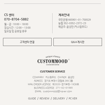
CS 센터
계좌안내
070-8704-5882
국민은행 665901-01-700529
농협 352-0352-2372-23
월 - 금 : 10:00 ~ 18:00
예금주: 윤성민(커스텀무드)
점심시간 : 12:00 ~ 13:00
일요일 및 공휴일 휴무
고객센터 연결
Q&A 게시판
CUSTOMER SERVICE
COMPANY
커스텀무드
OWNER
윤성민
ADRESS
경기도 부천시 장말로 260 3층
MAIL ORDER LICENSE
제2020-경기부천-1936호
BUSINESS LICENSE
271-02-01565
EMAIL
custommood@naver.com
/
/
/
GUIDE
REVIEW
DELIVERY
PC VER