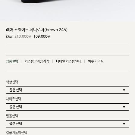
레어 스웨이드 페니로퍼(brown 245)
210,000원
109,000
원
KRW
상품설명
커스텀마이징 제작
디테일 커스텀 안내
치수 가이드
색상선택
사이즈선택
발볼선택
겉굽키높이선택