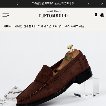
모바일 앱 자동 2,000원 할인
리미티드 에디션
신제품
베스트
레이스업
로퍼
몽크
부츠
리퍼브 세일