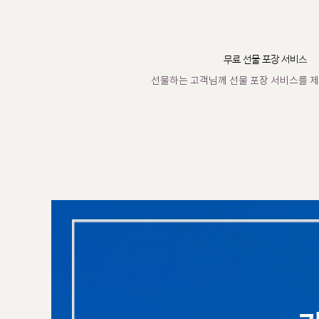
무료 선물 포장 서비스
선물하는 고객님께 선물 포장 서비스를 제