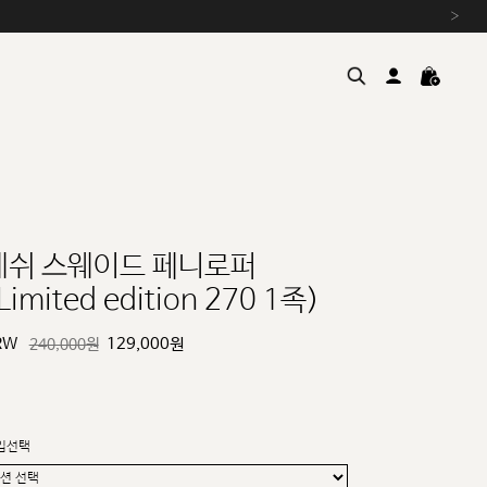
›
에쉬 스웨이드 페니로퍼
Limited edition 270 1족)
여름을 위한 특별한 혜택, 10% 
원부자재 상승에 따른 가격 조
RW
129,000
원
240,000원
설 연휴 배송 안내 및 쿠폰 혜택
추석 연휴 최대 10% 할인 쿠
입선택