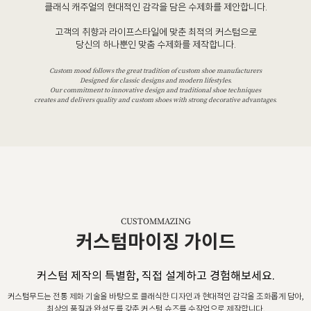
클래식 캐주얼의 현대적인 감각을 담은 수제화를 제안합니다.
고객의 취향과 라이프스타일에 맞춘 최적의 커스텀으로
당신의 하나뿐인 맞춤 수제화를 제작합니다.
Custom mood follows the great tradition of custom shoe manufacturers
Designed for classic designs and modern lifestyles.
Our commitment to innovative design and traditional shoe techniques
creates and delivers quality and custom shoes with strong decorative advantages.
CUSTOMMAZING
커스텀마이징 가이드
커스텀 제작의 특별함, 직접 설계하고 경험해보세요.
커스텀무드는 전통 제화 기술을 바탕으로 클래식한 디자인과 현대적인 감각을 조화롭게 담아,
최상의 품질과 완성도를 갖춘 커스텀 슈즈를 수작업으로 제작합니다.