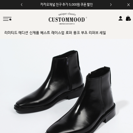
카카오채널 친구 추가 5,000원 쿠폰 할인
리미티드 에디션
신제품
베스트
레이스업
로퍼
몽크
부츠
리퍼브 세일