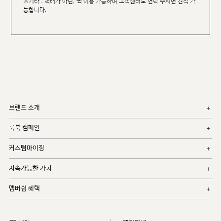
※기타 : 택배가 아닌, 퀵 이용 가능하며 고객센터로 연락 주시면 견적 가
능합니다.
브랜드 소개
룩북 캠페인
커스텀마이징
지속가능한 가치
멤버쉽 혜택