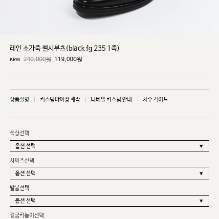
레인 소가죽 첼시부츠(black fg 235 1족)
240,000원
119,000
원
KRW
상품설명
커스텀마이징 제작
디테일 커스텀 안내
치수 가이드
색상선택
사이즈선택
발볼선택
겉굽키높이선택