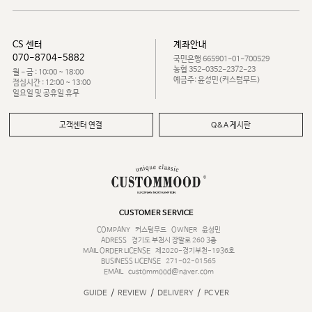
CS 센터
계좌안내
070-8704-5882
국민은행 665901-01-700529
농협 352-0352-2372-23
월 - 금 : 10:00 ~ 18:00
예금주: 윤성민(커스텀무드)
점심시간 : 12:00 ~ 13:00
일요일 및 공휴일 휴무
고객센터 연결
Q&A 게시판
CUSTOMER SERVICE
COMPANY
커스텀무드
OWNER
윤성민
ADRESS
경기도 부천시 장말로 260 3층
MAIL ORDER LICENSE
제2020-경기부천-1936호
BUSINESS LICENSE
271-02-01565
EMAIL
custommood@naver.com
/
/
/
GUIDE
REVIEW
DELIVERY
PC VER