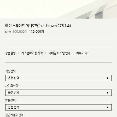
에쉬 스웨이드 페니로퍼(ash brown 275 1족)
200,000원
119,000
원
KRW
상품설명
커스텀마이징 제작
디테일 커스텀 안내
치수 가이드
색상선택
사이즈선택
발볼선택
겉굽키높이선택