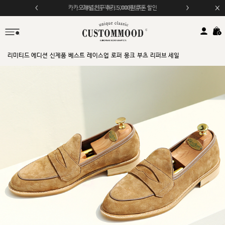
모바일 앱 자동 2,000원 할인
리미티드 에디션
신제품
베스트
레이스업
로퍼
몽크
부츠
리퍼브 세일