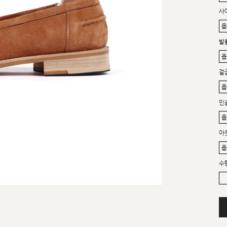
사
발
겉
인
아
수