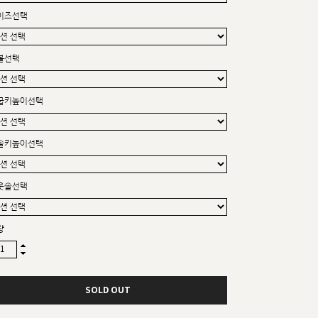
커스텀무드
이즈선택
카카오톡 24시간 문의
볼선택
굽키높이선택
솔키높이선택
웃솔선택
량
SOLD OUT
sat,sun,holiday off