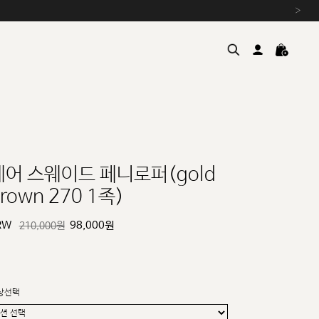
›
레어 스웨이드 페니로퍼(gold
rown 270 1족)
여름을 위한 특별한 혜택, 10% 
원부자재 상승에 따른 가격 조
RW
98,000
원
210,000원
설 연휴 배송 안내 및 쿠폰 혜택
추석 연휴 최대 10% 할인 쿠
상선택