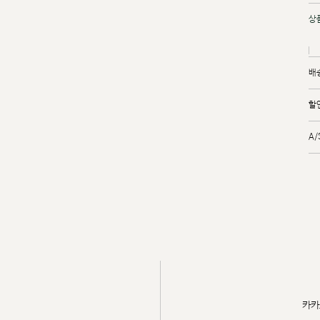
상
배
할
A
카카