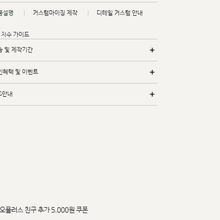
품설명
커스텀마이징 제작
디테일 커스텀 안내
치수 가이드
송 및 제작기간
인혜택 및 이벤트
/S안내
오플러스 친구 추가 5,000원 쿠폰