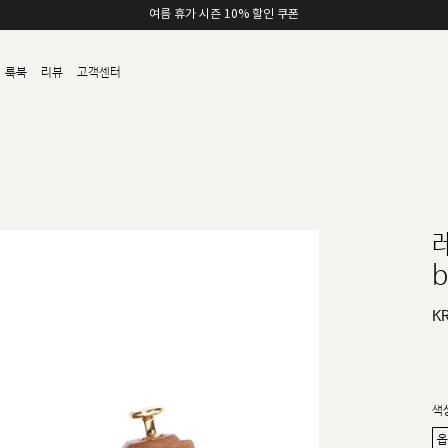
여름 휴가 시즌 10% 할인 쿠폰
룩북
리뷰
고객센터
b
K
색