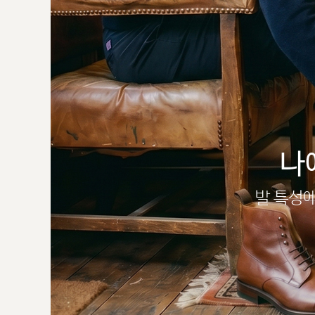
나
발 특성에