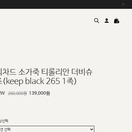
›
리차드 소가죽 티롤리안 더비슈
(keep black 265 1족)
여름을 위한 특별한 혜택, 10% 
원부자재 상승에 따른 가격 조
RW
139,000
원
260,000원
설 연휴 배송 안내 및 쿠폰 혜택
추석 연휴 최대 10% 할인 쿠
상선택