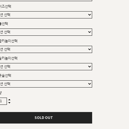
커스텀무드
이즈선택
카카오톡 24시간 문의
볼선택
굽키높이선택
솔키높이선택
웃솔선택
량
SOLD OUT
sat,sun,holiday off