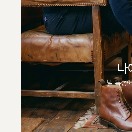
나
발 특성에