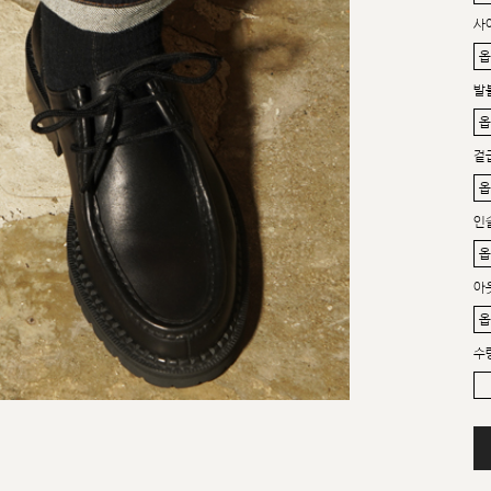
사
발
겉
인
아
수