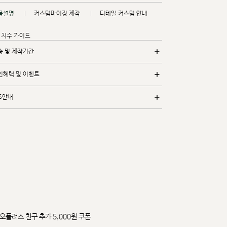
품설명
커스텀마이징 제작
디테일 커스텀 안내
치수 가이드
송 및 제작기간
인혜택 및 이벤트
/S안내
오플러스 친구 추가 5,000원 쿠폰