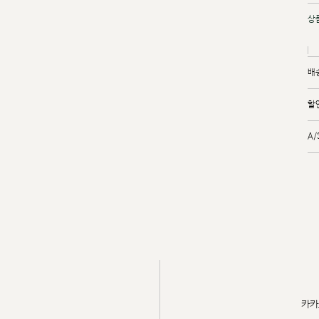
상
배
할
A
카카