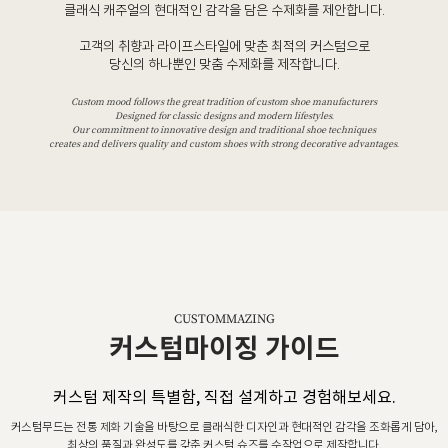
클래식 캐주얼의 현대적인 감각을 담은 수제화를 제안합니다.
고객의 취향과 라이프스타일에 맞춘 최적의 커스텀으로
당신의 하나뿐인 맞춤 수제화를 제작합니다.
Custom mood follows the great tradition of custom shoe manufacturers
Designed for classic designs and modern lifestyles.
Our commitment to innovative design and traditional shoe techniques
creates and delivers quality and custom shoes with strong decorative advantages.
CUSTOMMAZING
커스텀마이징 가이드
커스텀 제작의 특별함, 직접 설계하고 경험해보세요.
커스텀무드는 전통 제화 기술을 바탕으로 클래식한 디자인과 현대적인 감각을 조화롭게 담아,
최상의 품질과 완성도를 갖춘 커스텀 슈즈를 수작업으로 제작합니다.