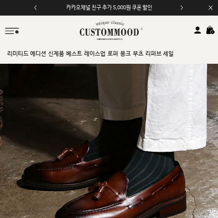
모바일 앱 자동 2,000원 할인
리미티드 에디션
신제품
베스트
레이스업
로퍼
몽크
부츠
리퍼브 세일