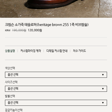
크림슨 소가죽 테슬로퍼(heritage brown 255 1족 비브람솔)
190,000원
120,000
원
KRW
상품설명
커스텀마이징 제작
디테일 커스텀 안내
치수 가이드
색상선택
사이즈선택
발볼선택
겉굽키높이선택