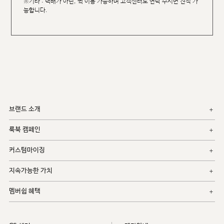
※기타 : 택배가 아닌, 퀵 이용 가능하며 고객센터로 연락 주시면 견적 가
능합니다.
브랜드 소개
룩북 캠페인
커스텀마이징
지속가능한 가치
멤버쉽 혜택