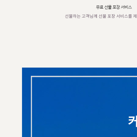
무료 선물 포장 서비스
선물하는 고객님께 선물 포장 서비스를 제