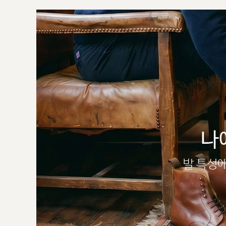
나
발 특성에