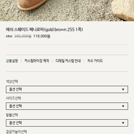
에쉬 스웨이드 페니로퍼(gold brown 255 1족)
200,000원
119,000
원
KRW
상품설명
커스텀마이징 제작
디테일 커스텀 안내
치수 가이드
색상선택
사이즈선택
발볼선택
겉굽키높이선택