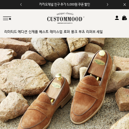
카카오채널 친구 추가 5,000원 쿠폰 할인
리미티드 에디션
신제품
베스트
레이스업
로퍼
몽크
부츠
리퍼브 세일