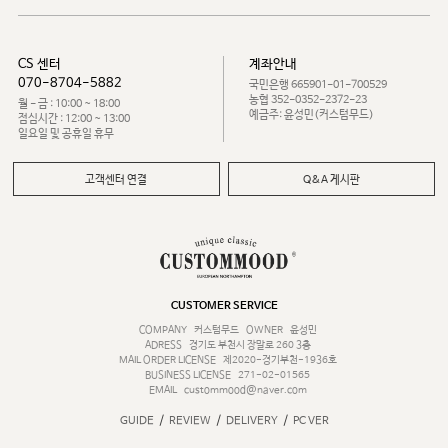
CS 센터
계좌안내
070-8704-5882
국민은행 665901-01-700529
농협 352-0352-2372-23
월 - 금 : 10:00 ~ 18:00
예금주: 윤성민(커스텀무드)
점심시간 : 12:00 ~ 13:00
일요일 및 공휴일 휴무
고객센터 연결
Q&A 게시판
CUSTOMER SERVICE
COMPANY
커스텀무드
OWNER
윤성민
ADRESS
경기도 부천시 장말로 260 3층
MAIL ORDER LICENSE
제2020-경기부천-1936호
BUSINESS LICENSE
271-02-01565
EMAIL
custommood@naver.com
/
/
/
GUIDE
REVIEW
DELIVERY
PC VER