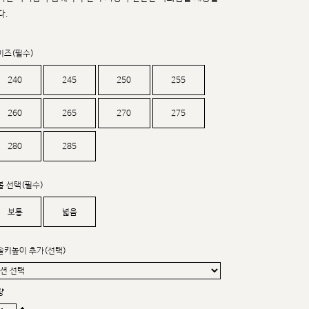
커스텀무드
다.
카카오톡 24시간 문의
이즈(필수)
240
245
250
255
260
265
270
275
280
285
볼 선택(필수)
보통
넓음
솔키높이 추가(선택)
량
sat,sun,holiday off