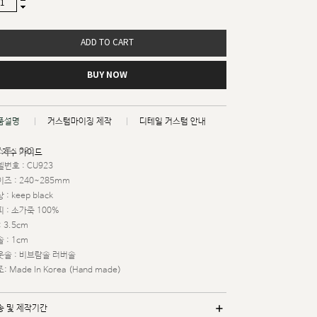
ADD TO CART
BUY NOW
품설명
커스텀마이징 제작
디테일 커스텀 안내
트 : 032
치수 가이드
번호 : CU923
즈 : 240~285mm
 : keep black
 : 소가죽 100%
: 3.5cm
 : 1cm
웃솔 : 비브람솔 러버솔
: Made In Korea (Hand made)
송 및 제작기간