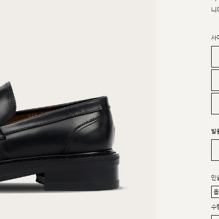
니
사
발
인
수