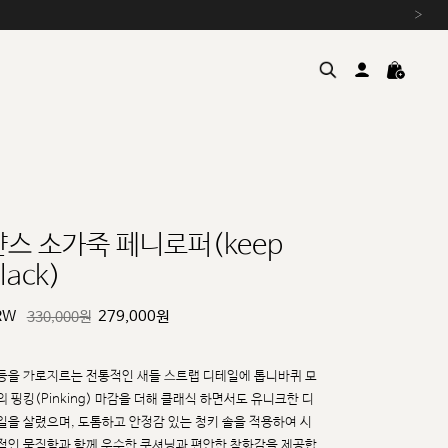
›
얀스 소가죽 페니로퍼(keep
lack)
여름을 위한 특별한 혜택, 10% 
원부자재 상승에 따른 가격 조
RW
279,000
원
330,000원
설 연휴 배송 안내 및 쿠폰 혜택
추석 연휴 최대 10% 할인 쿠
등을 가로지르는 전통적인 새들 스트랩 디테일에 톱니바퀴 모
의 핑킹(Pinking) 마감을 더해 클래식
하면서도 유니크한 디
일을 살렸으며, 도톰하고 안정감 있는 청키 솔을 적용하여 시
적인 묵직함과
함께 우수한 쿠셔닝과 편안한 착화감을 제공합