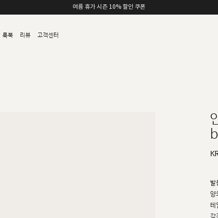
여름 휴가 시즌 10% 할인 쿠폰
룩북
리뷰
고객센터
b
K
발
양
테
각