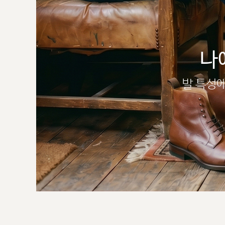
나
발 특성에