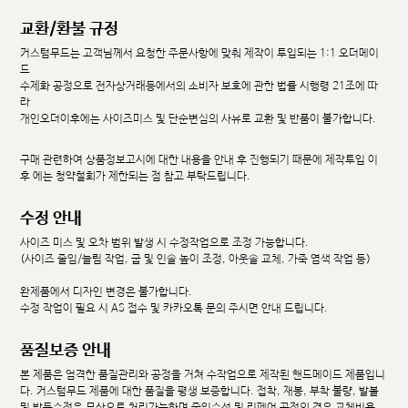
교환/환불 규정
커스텀무드는 고객님께서 요청한 주문사항에 맞춰 제작이 투입되는 1:1 오더메이
드
수제화 공정으로 전자상거래등에서의 소비자 보호에 관한 법률 시행령 21조에 따
라
개인오더이후에는 사이즈미스 및 단순변심의 사유로 교환 및 반품이 불가합니다.
구매 관련하여 상품정보고시에 대한 내용을 안내 후 진행되기 때문에 제작투입 이
후 에는 청약철회가 제한되는 점 참고 부탁드립니다.
수정 안내
사이즈 미스 및 오차 범위 발생 시 수정작업으로 조정 가능합니다.
(사이즈 줄임/늘림 작업, 굽 및 인솔 높이 조정, 아웃솔 교체, 가죽 염색 작업 등)
완제품에서 디자인 변경은 불가합니다.
수정 작업이 필요 시 AS 접수 및 카카오톡 문의 주시면 안내 드립니다.
품질보증 안내
본 제품은 엄격한 품질관리와 공정을 거쳐 수작업으로 제작된 핸드메이드 제품입니
다. 커스텀무드 제품에 대한 품질을 평생 보증합니다. 접착, 재봉, 부착 불량, 발볼
및 발등수정은 무상으로 처리가능하며 줄임수선 및 리페어 공정의 경우 교체비용