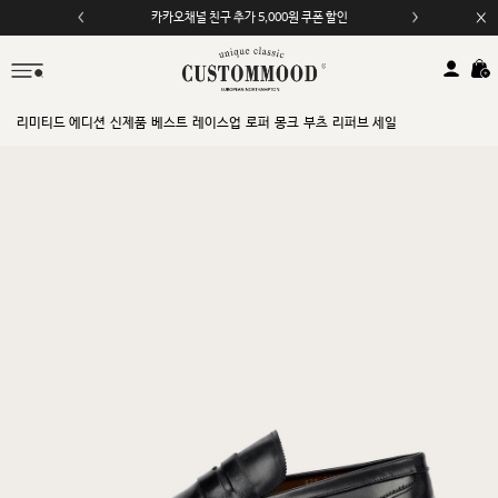
모바일 앱 자동 2,000원 할인
리미티드 에디션
신제품
베스트
레이스업
로퍼
몽크
부츠
리퍼브 세일