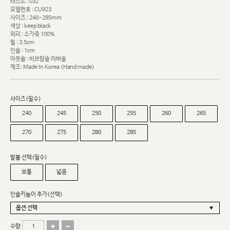
라스트 : 032
모델번호 : CU923
사이즈 : 240~285mm
색상 : keep black
외피 : 소가죽 100%
힐 : 3.5cm
인솔 : 1cm
아웃솔 : 비브람솔 러버솔
제조: Made In Korea (Hand made)
사이즈(필수)
240
245
250
255
260
265
270
275
280
285
발볼 선택(필수)
보통
넓음
인솔키높이 추가(선택)
수량