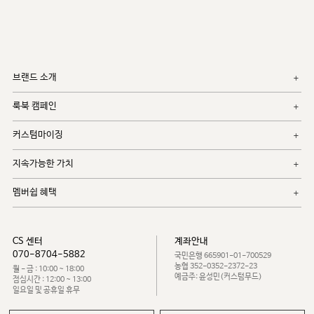
브랜드 소개
룩북 캠페인
커스텀마이징
지속가능한 가치
멤버쉽 혜택
CS 센터
계좌안내
070-8704-5882
국민은행 665901-01-700529
농협 352-0352-2372-23
월 - 금 : 10:00 ~ 18:00
예금주: 윤성민(커스텀무드)
점심시간 : 12:00 ~ 13:00
일요일 및 공휴일 휴무