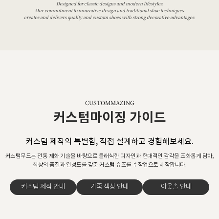
Designed for classic designs and modern lifestyles.
Our commitment to innovative design and traditional shoe techniques
creates and delivers quality and custom shoes with strong decorative advantages.
CUSTOMMAZING
커스텀마이징 가이드
커스텀 제작의 특별함, 직접 설계하고 경험해보세요.
커스텀무드는 전통 제화 기술을 바탕으로 클래식한 디자인과 현대적인 감각을 조화롭게 담아,
최상의 품질과 완성도를 갖춘 커스텀 슈즈를 수작업으로 제작합니다.
커스텀 제작 안내
가죽 색상 안내
아웃솔 안내