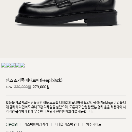
얀스 소가죽 페니로퍼(keep black)
330,000원
279,000
원
KRW
발등을 가로지르는 전통적인 새들 스트랩 디테일에 톱니바퀴 모양의 핑킹(Pinking) 마감을 더
해 클래식
하면서도 유니크한 디테일을 살렸으며, 도톰하고 안정감 있는 청키 솔을 적용하여 시
각적인 묵직함과
함께 우수한 쿠셔닝과 편안한 착화감을 제공합니다.
상품설명
커스텀마이징 제작
디테일 커스텀 안내
치수 가이드