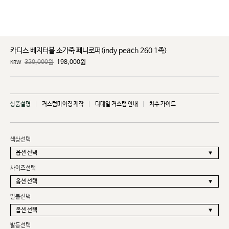
카디스 베지터블 소가죽 페니로퍼(indy peach 260 1족)
320,000원
198,000
원
KRW
상품설명
커스텀마이징 제작
디테일 커스텀 안내
치수 가이드
색상선택
사이즈선택
발볼선택
발등선택