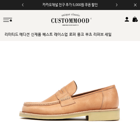
모바일 앱 자동 2,000원 할인
리미티드 에디션
신제품
베스트
레이스업
로퍼
몽크
부츠
리퍼브 세일