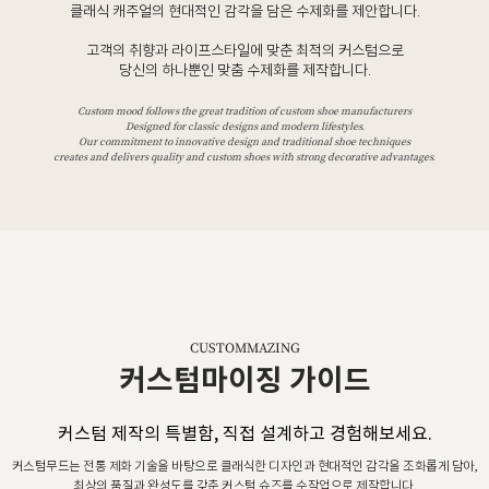
클래식 캐주얼의 현대적인 감각을 담은 수제화를 제안합니다.
고객의 취향과 라이프스타일에 맞춘 최적의 커스텀으로
당신의 하나뿐인 맞춤 수제화를 제작합니다.
Custom mood follows the great tradition of custom shoe manufacturers
Designed for classic designs and modern lifestyles.
Our commitment to innovative design and traditional shoe techniques
creates and delivers quality and custom shoes with strong decorative advantages.
CUSTOMMAZING
커스텀마이징 가이드
커스텀 제작의 특별함, 직접 설계하고 경험해보세요.
커스텀무드는 전통 제화 기술을 바탕으로 클래식한 디자인과 현대적인 감각을 조화롭게 담아,
최상의 품질과 완성도를 갖춘 커스텀 슈즈를 수작업으로 제작합니다.