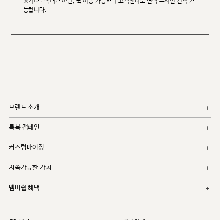
※기타 : 택배가 아닌, 퀵 이용 가능하며 고객센터로 연락 주시면 견적 가
능합니다.
브랜드 소개
룩북 캠페인
커스텀마이징
지속가능한 가치
멤버쉽 혜택