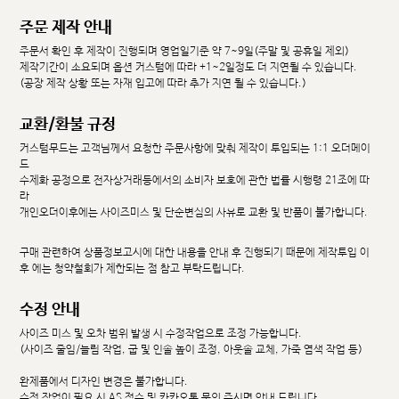
주문 제작 안내
주문서 확인 후 제작이 진행되며 영업일기준 약 7~9일(주말 및 공휴일 제외)
제작기간이 소요되며 옵션 커스텀에 따라 +1~2일정도 더 지연될 수 있습니다.
(공장 제작 상황 또는 자재 입고에 따라 추가 지연 될 수 있습니다.)
교환/환불 규정
커스텀무드는 고객님께서 요청한 주문사항에 맞춰 제작이 투입되는 1:1 오더메이
드
수제화 공정으로 전자상거래등에서의 소비자 보호에 관한 법률 시행령 21조에 따
라
개인오더이후에는 사이즈미스 및 단순변심의 사유로 교환 및 반품이 불가합니다.
구매 관련하여 상품정보고시에 대한 내용을 안내 후 진행되기 때문에 제작투입 이
후 에는 청약철회가 제한되는 점 참고 부탁드립니다.
수정 안내
사이즈 미스 및 오차 범위 발생 시 수정작업으로 조정 가능합니다.
(사이즈 줄임/늘림 작업, 굽 및 인솔 높이 조정, 아웃솔 교체, 가죽 염색 작업 등)
완제품에서 디자인 변경은 불가합니다.
수정 작업이 필요 시 AS 접수 및 카카오톡 문의 주시면 안내 드립니다.