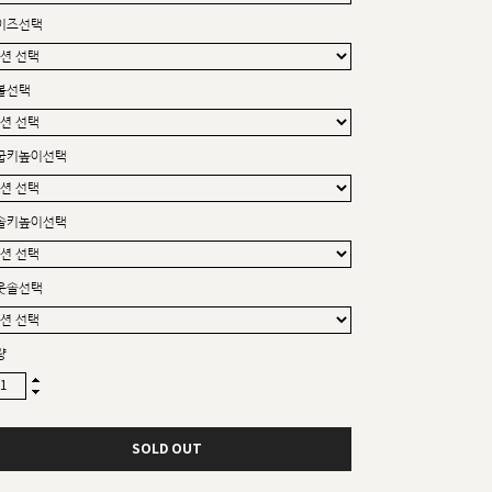
커스텀무드
이즈선택
카카오톡 24시간 문의
볼선택
굽키높이선택
솔키높이선택
웃솔선택
량
SOLD OUT
sat,sun,holiday off