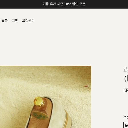
여름 휴가 시즌 10% 할인 쿠폰
룩북
리뷰
고객센터
(
K
색