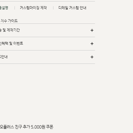
품설명
커스텀마이징 제작
디테일 커스텀 안내
치수 가이드
송 및 제작기간
인혜택 및 이벤트
/S안내
오플러스 친구 추가 5,000원 쿠폰