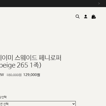
›
레이미 스웨이드 페니로퍼
beige 265 1족)
여름을 위한 특별한 혜택, 10% 
원부자재 상승에 따른 가격 조
RW
129,000
원
180,000원
설 연휴 배송 안내 및 쿠폰 혜택
추석 연휴 최대 10% 할인 쿠
상선택