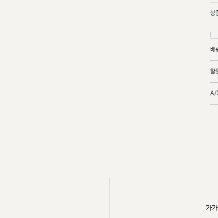
상
배
할
A
카카