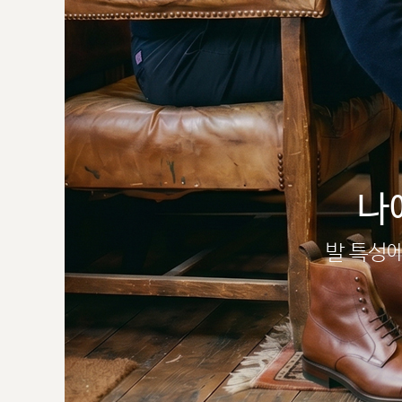
나
발 특성에