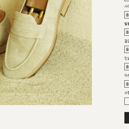
사
발
겉
인
아
수