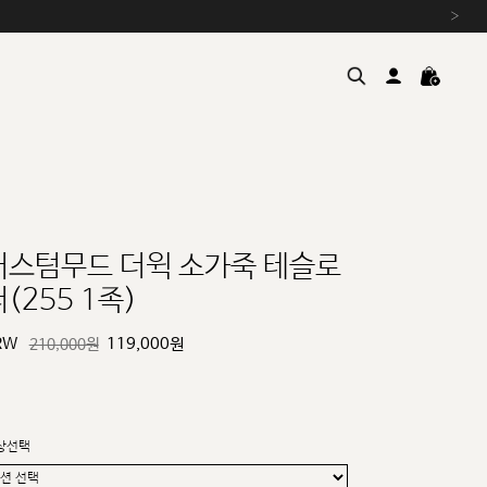
›
커스텀무드 더윅 소가죽 테슬로
(255 1족)
여름을 위한 특별한 혜택, 10% 
원부자재 상승에 따른 가격 조
RW
119,000
원
210,000원
설 연휴 배송 안내 및 쿠폰 혜택
추석 연휴 최대 10% 할인 쿠
상선택