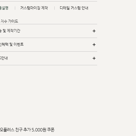
품설명
커스텀마이징 제작
디테일 커스텀 안내
치수 가이드
송 및 제작기간
인혜택 및 이벤트
/S안내
오플러스 친구 추가 5,000원 쿠폰