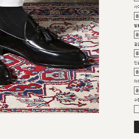
사
발
겉
인
아
수