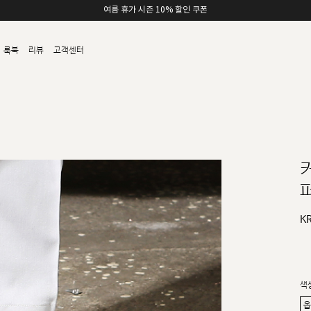
여름 휴가 시즌 10% 할인 쿠폰
룩북
리뷰
고객센터
퍼
K
색