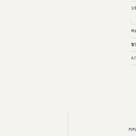
상
배
할
A
카카