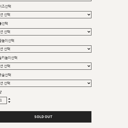
커스텀무드
이즈선택
카카오톡 24시간 문의
볼선택
굽높이선택
솔키높이선택
웃솔선택
량
SOLD OUT
sat,sun,holiday off