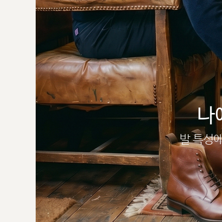
나
발 특성에