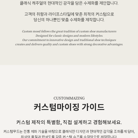
클래식 캐주얼의 현대적인 감각을 담은 수제화를 제안합니다.
고객의 취향과 라이프스타일에 맞춘 최적의 커스텀으로
당신의 하나뿐인 맞춤 수제화를 제작합니다.
Custom mood follows the great tradition of custom shoe manufacturers
Designed for classic designs and modern lifestyles.
Our commitment to innovative design and traditional shoe techniques
creates and delivers quality and custom shoes with strong decorative advantages.
CUSTOMMAZING
커스텀마이징 가이드
커스텀 제작의 특별함, 직접 설계하고 경험해보세요.
커스텀무드는 전통 제화 기술을 바탕으로 클래식한 디자인과 현대적인 감각을 조화롭게 담아,
최상의 품질과 완성도를 갖춘 커스텀 슈즈를 수작업으로 제작합니다.