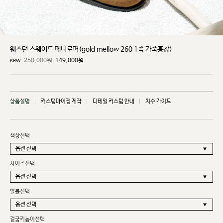
웨스턴 스웨이드 페니로퍼(gold mellow 260 1족 가죽홍창)
250,000원
149,000
원
KRW
상품설명
커스텀마이징 제작
디테일 커스텀 안내
치수 가이드
색상선택
사이즈선택
발볼선택
겉굽키높이선택