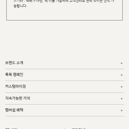
※기타 : 택배가 아닌, 퀵 이용 가능하며 고객센터로 연락 주시면 견적 가
능합니다.
브랜드 소개
룩북 캠페인
커스텀마이징
지속가능한 가치
멤버쉽 혜택