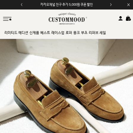
모바일 앱 자동 2,000원 할인
리미티드 에디션
신제품
베스트
레이스업
로퍼
몽크
부츠
리퍼브 세일