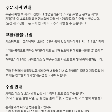
주문 제작 안내
주문서 확인 후 제작이 진행되며 영업일기준 약 7~9일(주말 및 공휴일 제외)
제작기간이 소요되며 옵션 커스텀에 따라 +1~2일정도 더 지연될 수 있습니다.
(공장 제작 상황 또는 자재 입고에 따라 추가 지연 될 수 있습니다.)
교환/환불 규정
커스텀무드는 고객님께서 요청한 주문사항에 맞춰 제작이 투입되는 1:1 오더메이
드
수제화 공정으로 전자상거래등에서의 소비자 보호에 관한 법률 시행령 21조에 따
라
개인오더이후에는 사이즈미스 및 단순변심의 사유로 교환 및 반품이 불가합니다.
구매 관련하여 상품정보고시에 대한 내용을 안내 후 진행되기 때문에 제작투입 이
후 에는 청약철회가 제한되는 점 참고 부탁드립니다.
수정 안내
사이즈 미스 및 오차 범위 발생 시 수정작업으로 조정 가능합니다.
(사이즈 줄임/늘림 작업, 굽 및 인솔 높이 조정, 아웃솔 교체, 가죽 염색 작업 등)
완제품에서 디자인 변경은 불가합니다.
수정 작업이 필요 시 AS 접수 및 카카오톡 문의 주시면 안내 드립니다.