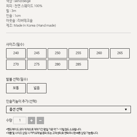
색상 : send beige
외피 : 천연 스웨이드 100%
힐 : 3m
인솔 : 1cm
아웃솔 : 리버테크솔
제조: Made In Korea (Hand made)
사이즈(필수)
240
245
250
255
260
265
270
275
280
285
발볼 선택(필수)
보통
넓음
인솔키높이 추가(선택)
수량
*핸드메이드 오더 제작으로 제작기간 평일 기준 약 7~10일정도 소요됩니다.
*제품 및 사이즈 상담 시 카카오채널 문의 또는 고객센터로 연락주시면 빠른 상담 가능합니다.