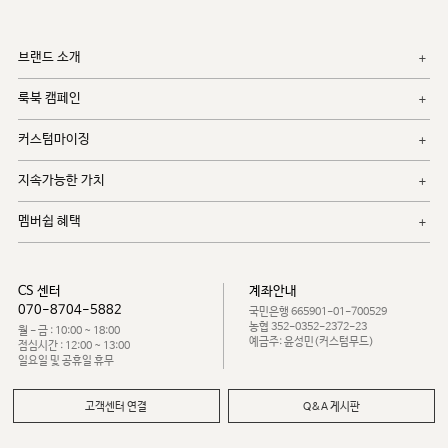
브랜드 소개
룩북 캠페인
커스텀마이징
지속가능한 가치
멤버쉽 혜택
CS 센터
계좌안내
070-8704-5882
국민은행 665901-01-700529
농협 352-0352-2372-23
월 - 금 : 10:00 ~ 18:00
예금주: 윤성민(커스텀무드)
점심시간 : 12:00 ~ 13:00
일요일 및 공휴일 휴무
고객센터 연결
Q&A 게시판