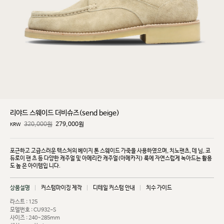
리야드 스웨이드 더비슈즈(send beige)
320,000원
279,000
원
KRW
포근하고 고급스러운 텍스처의 베이지 톤 스웨이드 가죽을 사용하였으며, 치노팬츠, 데
님, 코
듀로이 팬
츠 등 다양한 캐주얼 및 아메리칸 캐주얼(아메카지) 룩에 자연스럽게 녹아드는 활용
도 높
은 아이템입
니다.
상품설명
커스텀마이징 제작
디테일 커스텀 안내
치수 가이드
라스트 : 125
모델번호 : CU932-S
사이즈 : 240~285mm