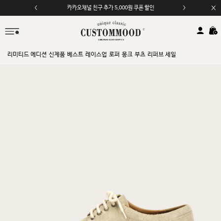
카카오채널 친구 추가 5,000원 쿠폰 할인
모바일 앱 자동 2,000원 할인
리미티드 에디션
신제품
베스트
레이스업
로퍼
몽크
부츠
리퍼브 세일