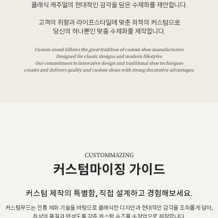
클래식 캐주얼의 현대적인 감각을 담은 수제화를 제안합니다.
고객의 취향과 라이프스타일에 맞춘 최적의 커스텀으로
당신의 하나뿐인 맞춤 수제화를 제작합니다.
Custom mood follows the great tradition of custom shoe manufacturers
Designed for classic designs and modern lifestyles.
Our commitment to innovative design and traditional shoe techniques
creates and delivers quality and custom shoes with strong decorative advantages.
CUSTOMMAZING
커스텀마이징 가이드
커스텀 제작의 특별함, 직접 설계하고 경험해보세요.
커스텀무드는 전통 제화 기술을 바탕으로 클래식한 디자인과 현대적인 감각을 조화롭게 담아,
최상의 품질과 완성도를 갖춘 커스텀 슈즈를 수작업으로 제작합니다.