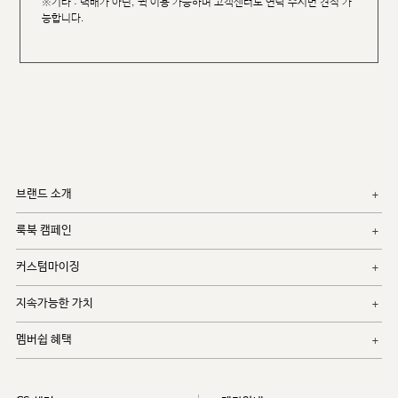
※기타 : 택배가 아닌, 퀵 이용 가능하며 고객센터로 연락 주시면 견적 가
능합니다.
브랜드 소개
룩북 캠페인
커스텀마이징
지속가능한 가치
멤버쉽 혜택