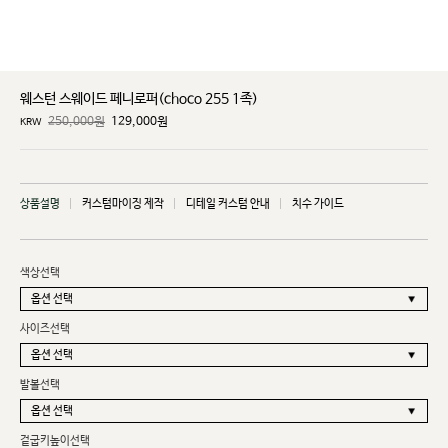
웨스턴 스웨이드 페니로퍼(choco 255 1족)
250,000원
129,000
원
KRW
상품설명
커스텀마이징 제작
디테일 커스텀 안내
치수 가이드
색상선택
사이즈선택
발볼선택
겉굽키높이선택