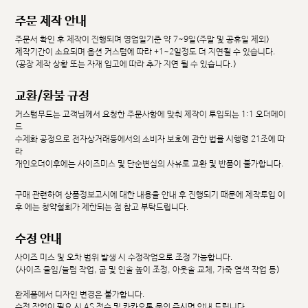
주문 제작 안내
주문서 확인 후 제작이 진행되며 영업일기준 약 7~9일(주말 및 공휴일 제외)
제작기간이 소요되며 옵션 커스텀에 따라 +1~2일정도 더 지연될 수 있습니다.
(공장 제작 상황 또는 자재 입고에 따라 추가 지연 될 수 있습니다.)
교환/환불 규정
커스텀무드는 고객님께서 요청한 주문사항에 맞춰 제작이 투입되는 1:1 오더메이
드
수제화 공정으로 전자상거래등에서의 소비자 보호에 관한 법률 시행령 21조에 따
라
개인오더이후에는 사이즈미스 및 단순변심의 사유로 교환 및 반품이 불가합니다.
구매 관련하여 상품정보고시에 대한 내용을 안내 후 진행되기 때문에 제작투입 이
후 에는 청약철회가 제한되는 점 참고 부탁드립니다.
수정 안내
사이즈 미스 및 오차 범위 발생 시 수정작업으로 조정 가능합니다.
(사이즈 줄임/늘림 작업, 굽 및 인솔 높이 조정, 아웃솔 교체, 가죽 염색 작업 등)
완제품에서 디자인 변경은 불가합니다.
수정 작업이 필요 시 AS 접수 및 카카오톡 문의 주시면 안내 드립니다.