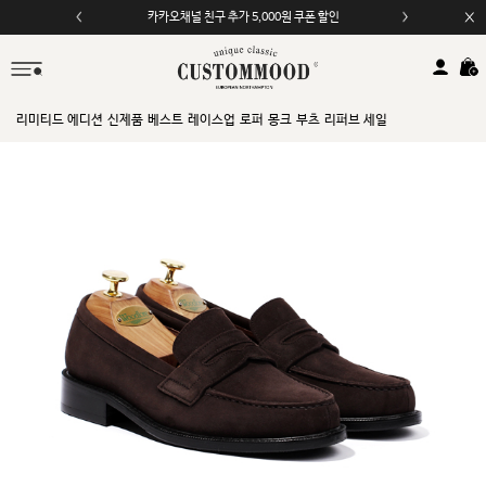
카카오채널 친구 추가 5,000원 쿠폰 할인
모바일 앱 자동 2,000원 할인
리미티드 에디션
신제품
베스트
레이스업
로퍼
몽크
부츠
리퍼브 세일