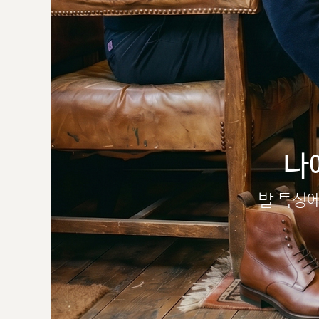
나
발 특성에