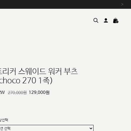
›
트리커 스웨이드 워커 부츠
choco 270 1족)
여름을 위한 특별한 혜택, 10% 
원부자재 상승에 따른 가격 조
RW
129,000
원
270,000원
설 연휴 배송 안내 및 쿠폰 혜택
추석 연휴 최대 10% 할인 쿠
상선택