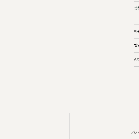
상
배
할
A
카카