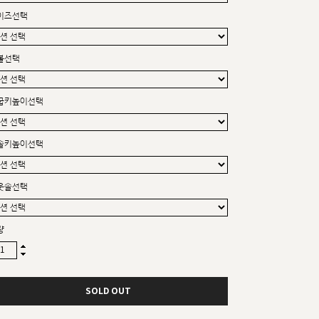
커스텀무드
이즈선택
카카오톡 24시간 문의
볼선택
굽키높이선택
솔키높이선택
웃솔선택
량
SOLD OUT
sat,sun,holiday off