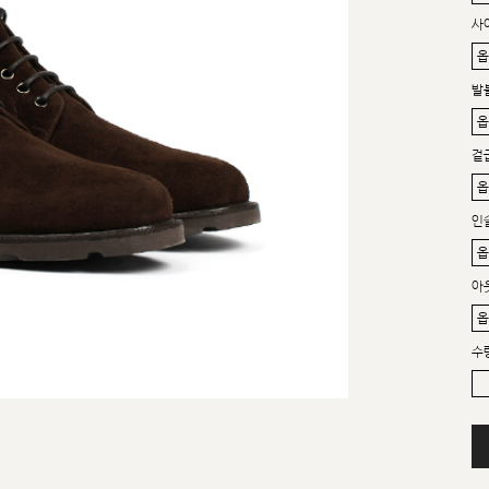
사
발
겉
인
아
수