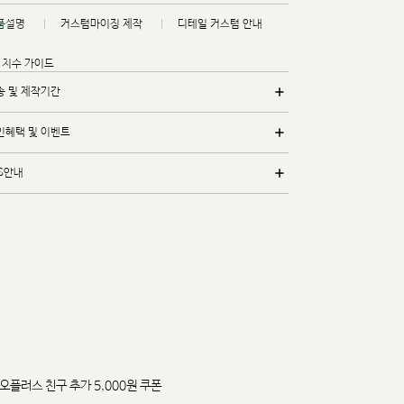
품설명
커스텀마이징 제작
디테일 커스텀 안내
치수 가이드
송 및 제작기간
인혜택 및 이벤트
/S안내
오플러스 친구 추가 5,000원 쿠폰