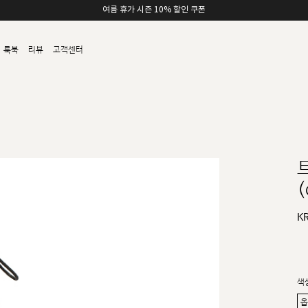
여름 휴가 시즌 10% 할인 쿠폰
룩북
리뷰
고객센터
(
K
색