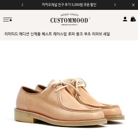
카카오채널 친구 추가 5,000원 쿠폰 할인
모바일 앱 자동 2,000원 할인
리미티드 에디션
신제품
베스트
레이스업
로퍼
몽크
부츠
리퍼브 세일