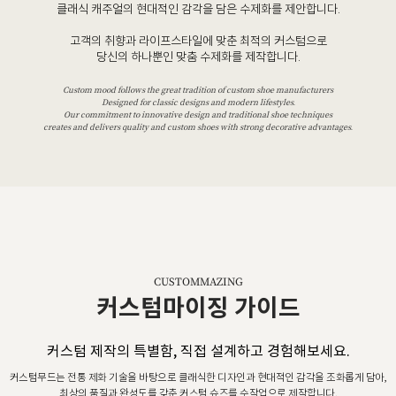
클래식 캐주얼의 현대적인 감각을 담은 수제화를 제안합니다.
고객의 취향과 라이프스타일에 맞춘 최적의 커스텀으로
당신의 하나뿐인 맞춤 수제화를 제작합니다.
Custom mood follows the great tradition of custom shoe manufacturers
Designed for classic designs and modern lifestyles.
Our commitment to innovative design and traditional shoe techniques
creates and delivers quality and custom shoes with strong decorative advantages.
CUSTOMMAZING
커스텀마이징 가이드
커스텀 제작의 특별함, 직접 설계하고 경험해보세요.
커스텀무드는 전통 제화 기술을 바탕으로 클래식한 디자인과 현대적인 감각을 조화롭게 담아,
최상의 품질과 완성도를 갖춘 커스텀 슈즈를 수작업으로 제작합니다.