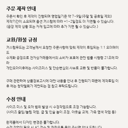
주문 제작 안내
주문서 확인 후 제작이 진행되며 영업일기준 약 7~9일(주말 및 공휴일 제외)
제작기간이 소요되며 옵션 커스텀에 따라 +1~2일정도 더 지연될 수 있습니다.
(공장 제작 상황 또는 자재 입고에 따라 추가 지연 될 수 있습니다.)
교환/환불 규정
커스텀무드는 고객님께서 요청한 주문사항에 맞춰 제작이 투입되는 1:1 오더메이
드
수제화 공정으로 전자상거래등에서의 소비자 보호에 관한 법률 시행령 21조에 따
라
개인오더이후에는 사이즈미스 및 단순변심의 사유로 교환 및 반품이 불가합니다.
구매 관련하여 상품정보고시에 대한 내용을 안내 후 진행되기 때문에 제작투입 이
후 에는 청약철회가 제한되는 점 참고 부탁드립니다.
수정 안내
사이즈 미스 및 오차 범위 발생 시 수정작업으로 조정 가능합니다.
(사이즈 줄임/늘림 작업, 굽 및 인솔 높이 조정, 아웃솔 교체, 가죽 염색 작업 등)
완제품에서 디자인 변경은 불가합니다.
수정 작업이 필요 시 AS 접수 및 카카오톡 문의 주시면 안내 드립니다.