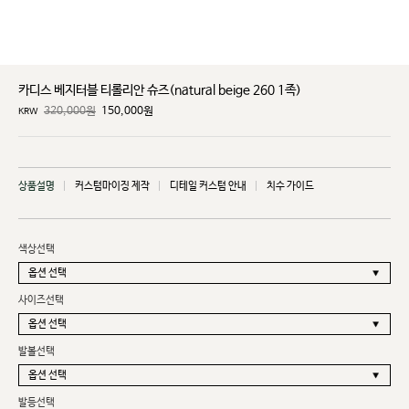
카디스 베지터블 티롤리안 슈즈(natural beige 260 1족)
320,000원
150,000
원
KRW
상품설명
커스텀마이징 제작
디테일 커스텀 안내
치수 가이드
색상선택
사이즈선택
발볼선택
발등선택