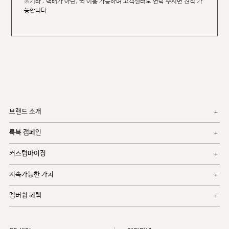
※기타 : 택배가 아닌, 퀵 이용 가능하며 고객센터로 연락 주시면 견적 가
능합니다.
브랜드 소개
룩북 캠페인
커스텀마이징
지속가능한 가치
멤버쉽 혜택