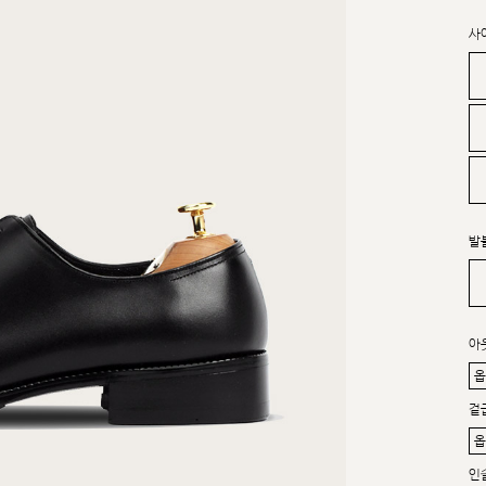
사
발
아
겉
인