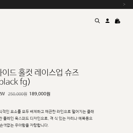
›
하이드 홀컷 레이스업 슈즈
black fg)
여름을 위한 특별한 혜택, 10% 
원부자재 상승에 따른 가격 조
RW
189,000
원
250,000원
설 연휴 배송 안내 및 쿠폰 혜택
추석 연휴 최대 10% 할인 쿠
식적인 요소를 모두 배제하고 매끈한 라인으로 떨어지는 클래
한 플레인 옥스퍼드 디자인으로, 격
식 있는 자리나 예복용으
 손색없는 우아함을 자랑합니다.