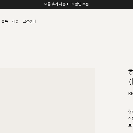
여름 휴가 시즌 10% 할인 쿠폰
룩북
리뷰
고객센터
(
K
장
식
로