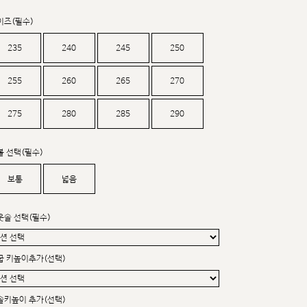
커스텀무드
카카오톡 24시간 문의
이즈(필수)
235
240
245
250
255
260
265
270
275
280
285
290
볼 선택(필수)
보통
넓음
웃솔 선택(필수)
굽 키높이추가(선택)
sat,sun,holiday off
솔키높이 추가(선택)