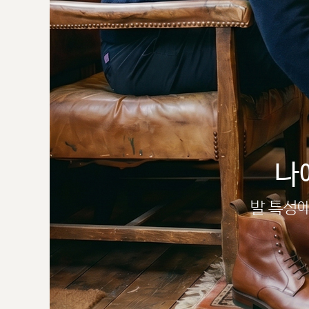
나
발 특성에