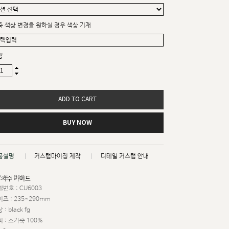
죽 색상 변경을 원하실 경우 색상 기재
량
ADD TO CART
BUY NOW
품설명
커스텀마이징 제작
디테일 커스텀 안내
트 : 018
치수 가이드
번호 : CU6003
즈 : 235~290mm
 : black fg
 : 소가죽 100%