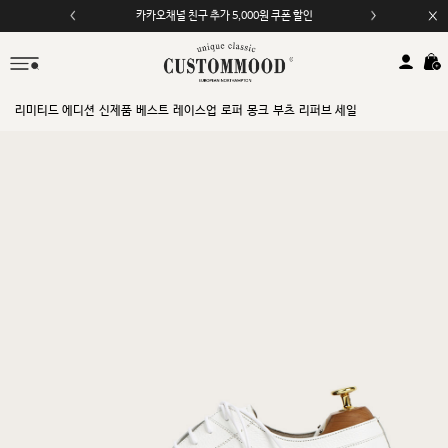
카카오채널 친구 추가 5,000원 쿠폰 할인
모바일 앱 자동 2,000원 할인
리미티드 에디션
신제품
베스트
레이스업
로퍼
몽크
부츠
리퍼브 세일