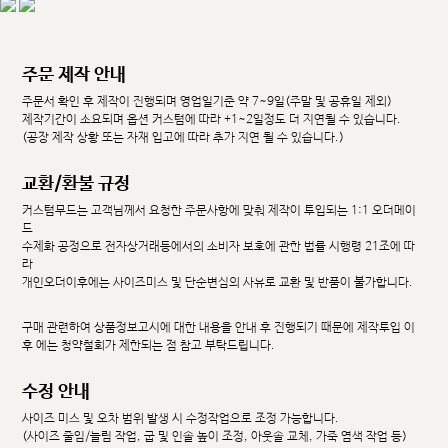
주문 제작 안내
주문서 확인 후 제작이 진행되며 영업일기준 약 7~9일(주말 및 공휴일 제외)
제작기간이 소요되며 옵션 커스텀에 따라 +1~2일정도 더 지연될 수 있습니다.
(공장 제작 상황 또는 자재 입고에 따라 추가 지연 될 수 있습니다.)
교환/환불 규정
커스텀무드는 고객님께서 요청한 주문사항에 맞춰 제작이 투입되는 1:1 오더메이
드
수제화 공정으로 전자상거래등에서의 소비자 보호에 관한 법률 시행령 21조에 따
라
개인오더이후에는 사이즈미스 및 단순변심의 사유로 교환 및 반품이 불가합니다.
구매 관련하여 상품정보고시에 대한 내용을 안내 후 진행되기 때문에 제작투입 이
후 에는 청약철회가 제한되는 점 참고 부탁드립니다.
수정 안내
사이즈 미스 및 오차 범위 발생 시 수정작업으로 조정 가능합니다.
(사이즈 줄임/늘림 작업, 굽 및 인솔 높이 조정, 아웃솔 교체, 가죽 염색 작업 등)