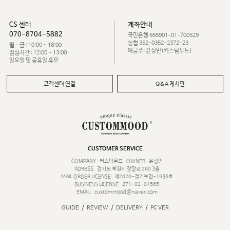
CS 센터
계좌안내
070-8704-5882
국민은행 665901-01-700529
농협 352-0352-2372-23
월 - 금 : 10:00 ~ 18:00
예금주: 윤성민(커스텀무드)
점심시간 : 12:00 ~ 13:00
일요일 및 공휴일 휴무
고객센터 연결
Q&A 게시판
CUSTOMER SERVICE
COMPANY
커스텀무드
OWNER
윤성민
ADRESS
경기도 부천시 장말로 260 3층
MAIL ORDER LICENSE
제2020-경기부천-1936호
BUSINESS LICENSE
271-02-01565
EMAIL
custommood@naver.com
/
/
/
GUIDE
REVIEW
DELIVERY
PC VER