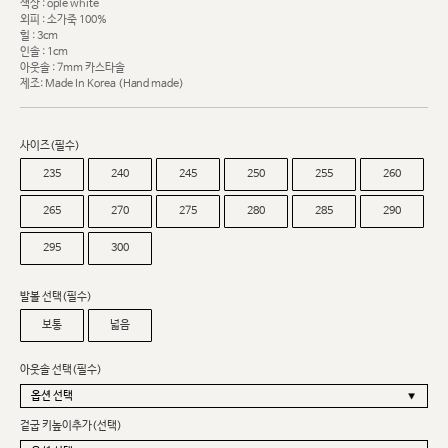
색상 : ople white
외피 : 소가죽 100%
힐 : 3cm
인솔 : 1cm
아웃솔 : 7mm 카스타솔
제조: Made In Korea (Hand made)
사이즈(필수)
235
240
245
250
255
260
265
270
275
280
285
290
295
300
발볼 선택(필수)
보통
넓음
아웃솔 선택(필수)
겉굽 키높이추가(선택)