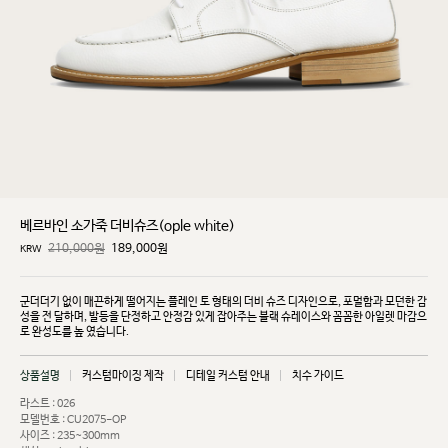
베르바인 소가죽 더비슈즈(ople white)
210,000원
189,000
원
KRW
군더더기 없이 매끈하게 떨어지는 플레인 토 형태의 더비 슈즈 디자인으로, 포멀함과 모던한 감
성을 전
달하며, 발등을 단정하고 안정감 있게 잡아주는 블랙 슈레이스와 꼼꼼한 아일렛 마감으
로 완성도를 높
였습니다.
상품설명
커스텀마이징 제작
디테일 커스텀 안내
치수 가이드
라스트 : 026
모델번호 : CU2075-OP
사이즈 : 235~300mm