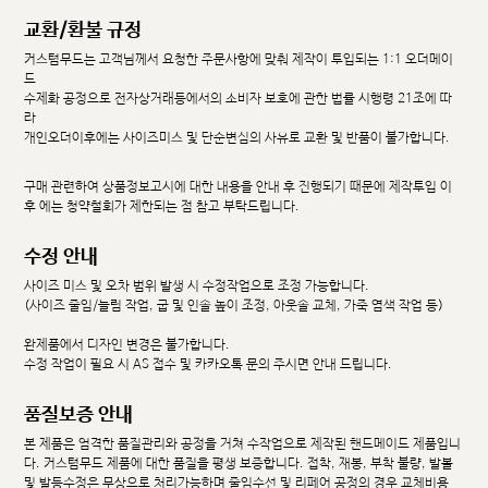
교환/환불 규정
커스텀무드는 고객님께서 요청한 주문사항에 맞춰 제작이 투입되는 1:1 오더메이
드
수제화 공정으로 전자상거래등에서의 소비자 보호에 관한 법률 시행령 21조에 따
라
개인오더이후에는 사이즈미스 및 단순변심의 사유로 교환 및 반품이 불가합니다.
구매 관련하여 상품정보고시에 대한 내용을 안내 후 진행되기 때문에 제작투입 이
후 에는 청약철회가 제한되는 점 참고 부탁드립니다.
수정 안내
사이즈 미스 및 오차 범위 발생 시 수정작업으로 조정 가능합니다.
(사이즈 줄임/늘림 작업, 굽 및 인솔 높이 조정, 아웃솔 교체, 가죽 염색 작업 등)
완제품에서 디자인 변경은 불가합니다.
수정 작업이 필요 시 AS 접수 및 카카오톡 문의 주시면 안내 드립니다.
품질보증 안내
본 제품은 엄격한 품질관리와 공정을 거쳐 수작업으로 제작된 핸드메이드 제품입니
다. 커스텀무드 제품에 대한 품질을 평생 보증합니다. 접착, 재봉, 부착 불량, 발볼
및 발등수정은 무상으로 처리가능하며 줄임수선 및 리페어 공정의 경우 교체비용