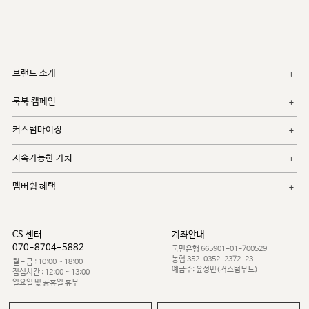
브랜드 소개
룩북 캠페인
커스텀마이징
지속가능한 가치
멤버쉽 혜택
CS 센터
계좌안내
070-8704-5882
국민은행 665901-01-700529
농협 352-0352-2372-23
월 - 금 : 10:00 ~ 18:00
예금주: 윤성민(커스텀무드)
점심시간 : 12:00 ~ 13:00
일요일 및 공휴일 휴무