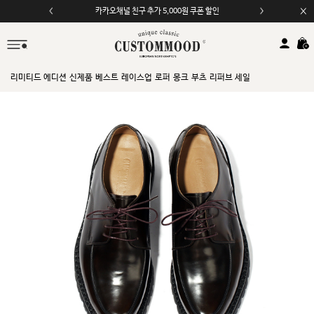
카카오채널 친구 추가 5,000원 쿠폰 할인
모바일 앱 자동 2,000원 할인
리미티드 에디션
신제품
베스트
레이스업
로퍼
몽크
부츠
리퍼브 세일