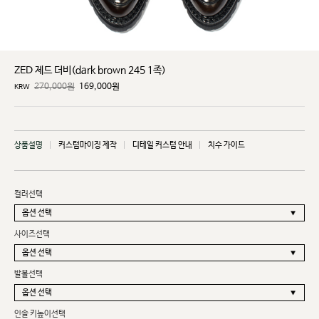
ZED 제드 더비(dark brown 245 1족)
270,000원
169,000
원
KRW
상품설명
커스텀마이징 제작
디테일 커스텀 안내
치수 가이드
컬러선택
사이즈선택
발볼선택
인솔 키높이선택